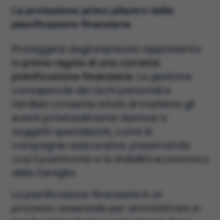
La protezione: primo pilastro della
pianificazione finanziaria
Proteggersi dagli imprevisti rappresenta
la
prima regola di una corretta
pianificazione finanziaria
. La gestione
consapevole dei rischi personali e
familiari consente infatti di trasferire gli
eventi potenzialmente dannosi a
soggetti specializzati, come le
compagnie assicurative, preservando
così il patrimonio e la stabilità economica
della famiglia.
La pianificazione finanziaria è un
processo essenziale per amministrare in