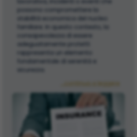
lavorativa, incidenti o eventi che
possono compromettere la
stabilità economica del nucleo
familiare. In questo contesto, la
consapevolezza di essere
adeguatamente protetti
rappresenta un elemento
fondamentale di serenità e
sicurezza.
...continua a leggere