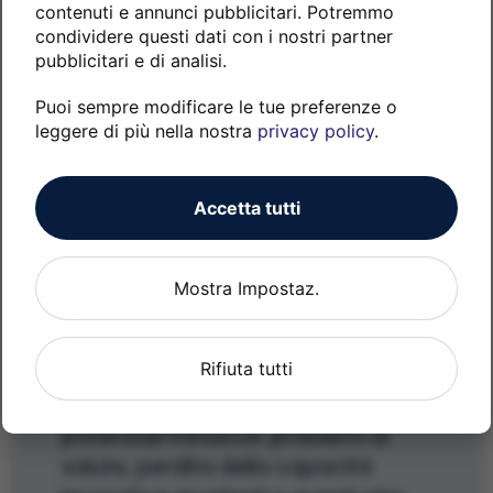
impagabile.
contenuti e annunci pubblicitari. Potremmo
patrimoniale.
condividere questi dati con i nostri partner
Gestione e allocazione del
pubblicitari e di analisi.
patrimonio
Puoi sempre modificare le tue preferenze o
L’assicurazione nel ciclo di vita
Pianificazione previdenziale
leggere di più nella nostra
privacy policy
.
Protezione e Serenità
Nel corso della vita ognuno si
Accetta tutti
trova inevitabilmente ad
FAQ
affrontare una molteplicità di rischi
e di possibili eventi avversi. La vita
Mostra Impostaz.
Blog
umana, sempre più lunga grazie ai
progressi economici e sanitari,
Contatti
Rifiuta tutti
espone però le persone e le
famiglie a un numero crescente di
potenziali minacce: problemi di
salute, perdita della capacità