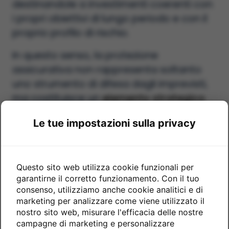
destinandole a investimenti coerenti con
i propri obiettivi di lungo periodo e con il
proprio profilo di rischio.
In questo senso, la protezione
assicurativa non rappresenta soltanto
uno strumento di difesa dagli imprevisti,
ma costituisce un
elemento strategico
della pianificazione patrimoniale
,
Le tue impostazioni sulla privacy
capace di garantire maggiore stabilità,
Chiudi
sicurezza e continuità nel percorso di
Chi sono
costruzione e tutela della ricchezza nel
Questo sito web utilizza cookie funzionali per
tempo.
garantirne il corretto funzionamento. Con il tuo
Servizi
consenso, utilizziamo anche cookie analitici e di
Un piccolo premio assicurativo può
marketing per analizzare come viene utilizzato il
salvarci da grandi perdite
e la
serenità
Pianificazione finanziaria
nostro sito web, misurare l'efficacia delle nostre
di sapere che siamo protetti è
campagne di marketing e personalizzare
personalizzata. Consulenza