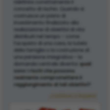
ridefinire correttamente il
concetto di rischio. Quando si
costruisce un piano di
investimento finalizzato alla
realizzazione di obiettivi di vita
distribuiti nel tempo – come
l’acquisto di una casa, la tutela
della famiglia o la costruzione di
una pensione integrativa – la
domanda centrale diventa:
quali
sono i rischi che possono
realmente compromettere il
raggiungimento di tali obiettivi?
...continua a leggere