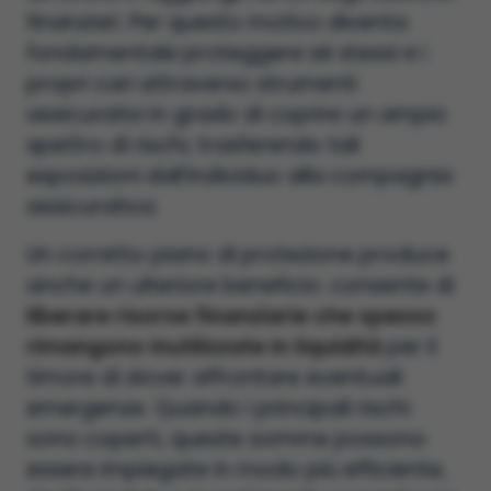
finanziari. Per questo motivo diventa
fondamentale proteggere sé stessi e i
propri cari attraverso strumenti
assicurativi in grado di coprire un ampio
spettro di rischi, trasferendo tali
esposizioni dall’individuo alla compagnia
assicurativa.
Un corretto piano di protezione produce
anche un ulteriore beneficio: consente di
liberare risorse finanziarie che spesso
rimangono inutilizzate in liquidità
per il
timore di dover affrontare eventuali
emergenze. Quando i principali rischi
sono coperti, queste somme possono
essere impiegate in modo più efficiente,