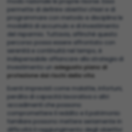
modo razionale le proprie risorse. Essa
permette di definire obiettivi chiari e di
programmare con metodo e disciplina le
modalità di accumulo e di investimento
del risparmio. Tuttavia, affinché questo
percorso possa essere affrontato con
serenità e continuità nel tempo, è
indispensabile affiancare alla strategia di
investimento un
adeguato piano di
protezione dai rischi della vita
.
Eventi imprevisti come malattie, infortuni,
perdita di capacità lavorativa o altri
accadimenti che possono
compromettere il reddito e il patrimonio
familiare possono mettere seriamente in
difficoltà il raggiungimento degli obiettivi