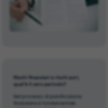
Rischi finanziari e rischi puri,
qual’è il vero pericolo?
Nel processo di pianificazione
finanziaria è fondamentale